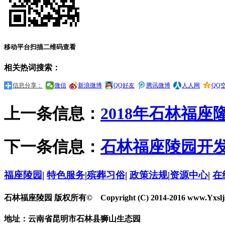
移动平台扫描二维码查看
相关热词搜索：
信息分享：
微信
新浪微博
QQ好友
腾讯微博
人人网
QQ
上一条信息：
2018年石林福
下一条信息：
石林福座陵园开发
福座陵园
|
特色服务
|
殡葬习俗
|
政策法规
|
资源中心
|
在
石林福座陵园 版权所有© Copyright (C) 2014-2016 www.Yxsljs.co
地址：云南省昆明市石林县狮山生态园