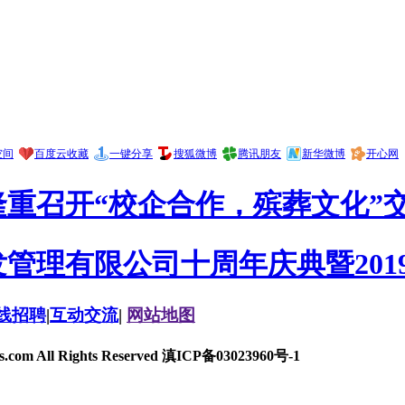
空间
百度云收藏
一键分享
搜狐微博
腾讯朋友
新华微博
开心网
座隆重召开“校企合作，殡葬文化”
管理有限公司十周年庆典暨201
线招聘
|
互动交流
|
网站地图
m All Rights Reserved 滇ICP备03023960号-1